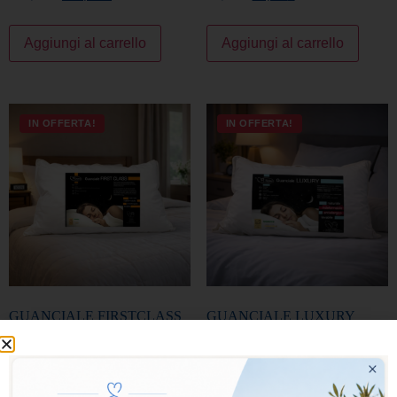
Aggiungi al carrello
Aggiungi al carrello
IN OFFERTA!
IN OFFERTA!
GUANCIALE FIRSTCLASS
GUANCIALE LUXURY
118,00
€
94,40
€
149,00
€
119,20
€
Aggiungi al carrello
Aggiungi al carrello