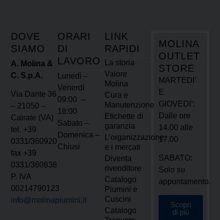
DOVE
ORARI
LINK
MOLINA
SIAMO
DI
RAPIDI
OUTLET
LAVORO
La storia
A. Molina &
STORE
Valore
C. S.p.A.
Lunedì –
MARTEDI’
Molina
Venerdì
E
Via Dante 36
Cura e
09:00 –
GIOVEDI’:
Manutenzione
– 21050 –
18:00
Dalle ore
Etichette di
Cairate (VA)
Sabato –
garanzia
14.00 alle
tel. +39
Domenica –
L’organizzazione
17.00
0331/360920
Chiusi
e i mercati
fax +39
SABATO:
Diventa
0331/360838
rivenditore
Solo su
P. IVA
Catalogo
appuntamento.
00214790123
Piumini e
Cuscini
info@molinapiumini.it
Scopri
Catalogo
di più
Trapunte