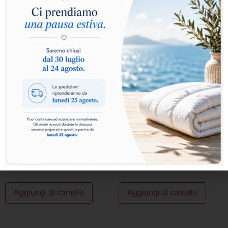
IN OFFERTA!
IN OFFERTA!
GUANCIALE NUVOLA
GUANCIALE ORTA
69,00
€
55,20
€
38,00
€
30,40
€
Aggiungi al carrello
Aggiungi al carrello