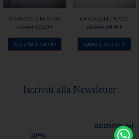
GUANCIALE LUXURY
GUANCIALE DUVET
149,00
€
119,20
€
185,00
€
148,00
€
Aggiungi al carrello
Aggiungi al carrello
Rimani sempre aggiornato
Iscriviti alla Newsletter
Rimani sempre aggiornato sulle novità e
promozioni in arrivo!
Iscriviti alla nostra
newsletter e ricevi subito uno
SCONTO del
10*%
sul tuo primo ordine*