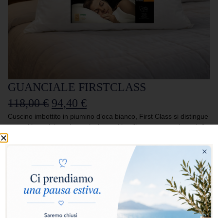
GUANCIALE FIRSTCLASS
118,00
€
94,40
€
Cuscino imbottito in piumino d’oca bianco, First Class si distingue
tra tutti i cuscini per la particolare ed intelligente costruzione della
fodera, studiata in modo da dare sostegno e morbidezza al
tempo stesso.
Aggiungi al carrello
Per questa sua peculiarità, First Class viene anche
definito
guanciale a due camere
: al suo interno, il
cuore è realizzato con piuma e piccole piumette d’oca,