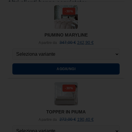
Altri clienti hanno acquistato:
-30%
PIUMINO MARYLINE
347,00
€
242,90
€
A partire da
AGGIUNGI
-30%
TOPPER IN PIUMA
272,00
€
190,40
€
A partire da