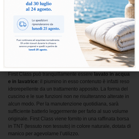
per donare un sicuro appoggio. La parte esterna, con la
morbidezza caratteristica del puro piumino d’oca,
compensa e completa il rigore dell’interno, accogliendo
la tua testa come in una soffice carezza e rendendo
questo cuscino adatto a qualsiasi posizione del sonno.
First Class non è un guanciale come gli altri: frutto
dell’esperienza e dello studio sui materiali, racchiude in
sé sperimentazione e conoscenza, rimanendo un
prodotto
naturale al 100%.
Igienico ed antiallergico
,
First Class può tranquillamente essere
lavato in acqua
e in lavatrice
: il piumino in esso contenuto è infatti reso
idrorepellente da un trattamento apposito. La forma del
cuscino e le sue funzioni non ne risulteranno alterate in
alcun modo. Per la manutenzione quotidiana, sarà
sufficiente batterlo leggermente per farlo al suo volume
originale. First Class viene fornito in una raffinata borsa
in TNT (tessuto non tessuto) in colore naturale, dotata di
manico per agevolarne l’utilizzo.