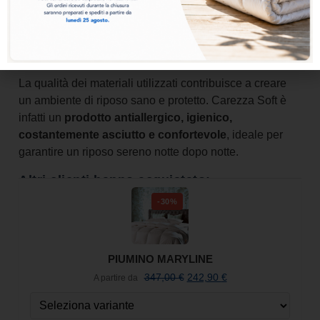
Il comfort è morbido ma equilibrato, pensato per chi
desidera un guanciale accogliente che accompagni il
sonno con una piacevole sensazione di leggerezza e
benessere.
La qualità dei materiali utilizzati contribuisce a creare
un ambiente di riposo sano e protetto. Carezza Soft è
infatti un
prodotto antiallergico, igienico,
costantemente asciutto e confortevole
, ideale per
garantire un riposo sereno notte dopo notte.
Altri clienti hanno acquistato:
-30%
PIUMINO MARYLINE
347,00
€
242,90
€
A partire da