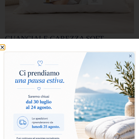
GUANCIALE CAREZZA SOFT
66,00
€
52,80
€
Carezza Soft è il guanciale che unisce leggerezza e morbidezza.
Accogliente e delicato, avvolge testa e collo regalando una
sensazione di comfort naturale durante il riposo. DIMENSIONE:
50X80CM
Aggiungi al carrello
Carezza Soft nasce per offrire una sensazione di
morbidezza delicata e naturale. La sua imbottitura
soffice accoglie testa e collo con leggerezza, favorendo
una posizione rilassata e confortevole durante il riposo.