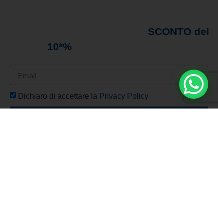
promozioni in arrivo!
Iscriviti alla nostra
newsletter e ricevi subito uno
SCONTO del
10*%
sul tuo primo ordine*
Dichiaro di accettare la
Privacy Policy
ISCRIVITI
Spedizione Gratuita
Per tutti gli ordini superiori a €150