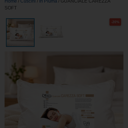
Home
/
Cuscini
/
In Piuma
/ GUANCIALE CAREZZA
SOFT
-20%