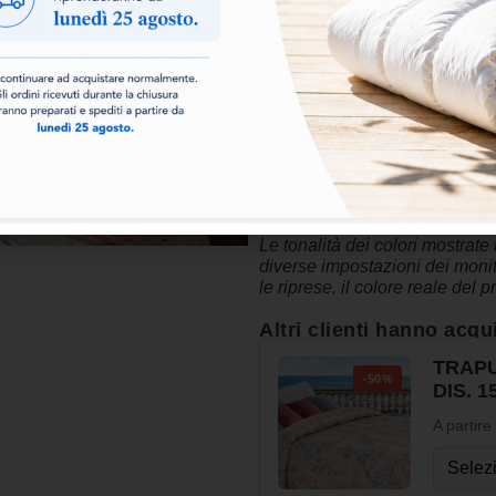
Realizzata in
cotone e microfi
unito
, offre una mano soffice,
stampate
, curate nei dettagli
rendendola accogliente e piena
La trapunta Classic Stampata 
creando uno stile
allegro, gi
&nbsp;
Le tonalità dei colori mostrate
diverse impostazioni dei monito
le riprese, il colore reale del 
Altri clienti hanno acqu
TRAPU
-50%
DIS. 1
A partire