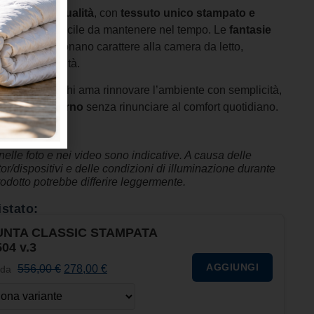
bra di alta qualità
, con
tessuto unico stampato e
 resistente e facile da mantenere nel tempo. Le
fantasie
 e nei colori, donano carattere alla camera da letto,
 di personalità.
è ideale per chi ama rinnovare l’ambiente con semplicità,
ovane e moderno
senza rinunciare al comfort quotidiano.
 nelle foto e nei video sono indicative. A causa delle
r/dispositivi e delle condizioni di illuminazione durante
prodotto potrebbe differire leggermente.
istato:
NTA CLASSIC STAMPATA
504 v.3
AGGIUNGI
556,00
€
278,00
€
 da