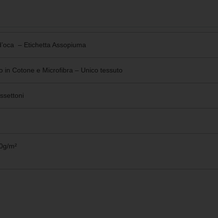
’oca – Etichetta Assopiuma
o in Cotone e Microfibra – Unico tessuto
ssettoni
0g/m²