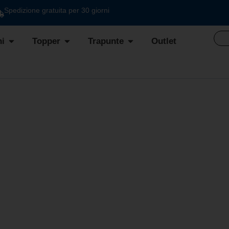
Spedizione gratuita per 30 giorni
i
Topper
Trapunte
Outlet
TA CLASSIC STAMPATA