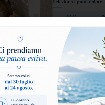
Seleziona i punti calore:
Caldo
Mo
Aggiungi al carrello
La
trapunta Classic Stampat
stile in un unico prodotto. L’im
leggerezza
, avvolgendoti con
riposo davvero confortevoli.