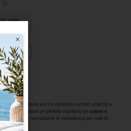
lto caldo
a
è la scelta ideale per chi desidera comfort, praticità e
bottitura garantisce un perfetto equilibrio tra
calore e
 una piacevole sensazione di morbidezza per notti di