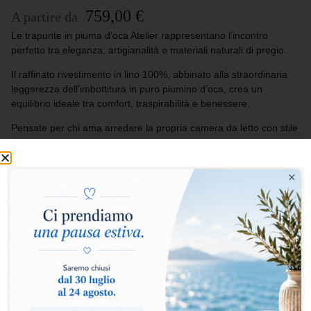
759,00
€
A partire da
Le trapunte in piuma d’oca Atelier rappresentano l’incontro
perfetto tra eleganza, artigianalità e materiali naturali di pregio.
Il raffinato rivestimento in lino 100%, abbinato alla straordinaria
leggerezza dell’imbottitura in puro piumino d’oca, crea un
equilibrio ideale tra comfort, traspirabilità e benessere.
Pensate per chi ama arredare la propria camera da letto con stile
ed esclusività, le trapunte Atelier trasformano ogni riposo in
un’esperienza di autentico lusso e naturale morbidezza.
Seleziona i punti calore:
Caldo