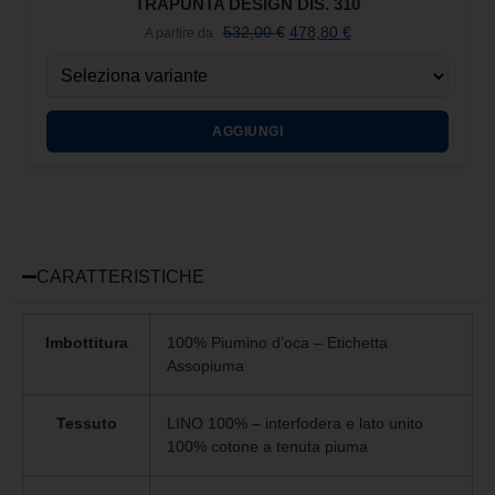
TRAPUNTA DESIGN DIS. 310
532,00
€
478,80
€
A partire da
AGGIUNGI
CARATTERISTICHE
Imbottitura
100% Piumino d’oca – Etichetta
Assopiuma
Tessuto
LINO 100% – interfodera e lato unito
100% cotone a tenuta piuma