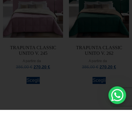
TRAPUNTA CLASSIC
TRAPUNTA CLASSIC
UNITO V. 245
UNITO V. 262
A partire da
A partire da
386,00
€
270,20
€
386,00
€
270,20
€
Scegli
Scegli
Rimani sempre aggiornato
Iscriviti alla Newsletter
Rimani sempre aggiornato sulle novità e