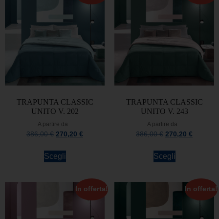
TRAPUNTA CLASSIC
TRAPUNTA CLASSIC
UNITO V. 202
UNITO V. 243
A partire da
A partire da
386,00
€
270,20
€
386,00
€
270,20
€
Scegli
Scegli
In offerta!
In offerta!