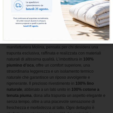
Aggiungi al carrello
La
Collezione Atelier
rappresenta l’eccellenza dell’arte
manifatturiera Molina, pensata per chi desidera una
trapunta esclusiva, raffinata e realizzata con materiali
naturali di altissima qualità. L’imbottitura in
100%
piumino d’oca
, offre un comfort superiore, una
straordinaria leggerezza e un isolamento termico
naturale che garantisce un riposo avvolgente e
rigenerante. Il prezioso rivestimento in
100% lino
naturale
, abbinato a un lato unito in
100% cotone a
tenuta piuma
, dona alla trapunta un aspetto elegante e
senza tempo, oltre a una piacevole sensazione di
freschezza e morbidezza al tatto. Ogni dettaglio è