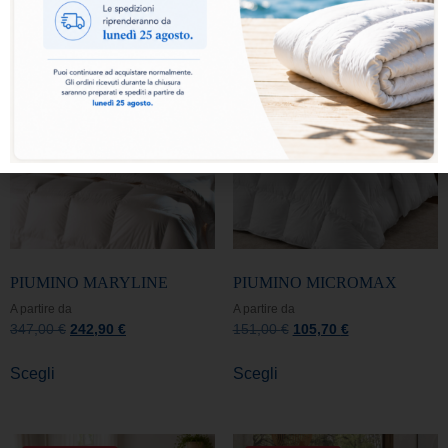
IN OFFERTA!
IN OFFERTA!
PIUMINO MARYLINE
PIUMINO MICROMAX
A partire da
A partire da
347,00
€
242,90
€
151,00
€
105,70
€
Scegli
Scegli