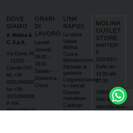
DOVE
ORARI
LINK
MOLINA
SIAMO
DI
RAPIDI
OUTLET
LAVORO
La storia
A. Molina &
STORE
Valore
C. S.p.A.
Lunedì –
MARTEDI’
Molina
Venerdì
E
Via Dante 36
Cura e
09:00 –
GIOVEDI’:
Manutenzione
– 21050 –
18:00
Dalle ore
Etichette di
Cairate (VA)
Sabato –
garanzia
14.00 alle
tel. +39
Domenica –
L’organizzazione
17.00
0331/360920
Chiusi
e i mercati
fax +39
SABATO:
Diventa
0331/360838
rivenditore
Solo su
P. IVA
Catalogo
appuntamento.
00214790123
Piumini e
Cuscini
info@molinapiumini.it
Scopri
Catalogo
di più
Trapunte