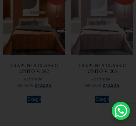
TRAPUNTA CLASSIC
TRAPUNTA CLASSIC
UNITO V. 242
UNITO V. 205
A partire da
A partire da
386,00
€
270,20
€
386,00
€
270,20
€
Scegli
Scegli
Rimani sempre aggiornato