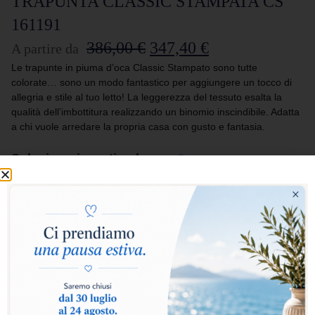
TRAPUNTA CLASSIC STAMPATA CS
161191
386,00
€
347,40
€
A partire da
Le trapunte in piuma d’oca Classic Stampato sono tutte
colorate… sono un modo fantastico per aggiungere un tocco di
allegria e stile al tuo letto! La leggerezza del tessuto esalta la
qualità dell’imbottitura realizzando un binomio inscindibile. Adatta
a chi vuole arredare la propria casa con gusto e fantasia.
Seleziona i punti calore:
Caldo
Molto caldo