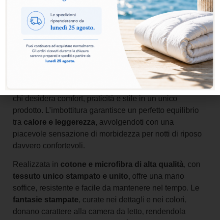
Aggiungi al carrello
La
trapunta Classic Stampata
è la scelta ideale per
chi desidera comfort, praticità e stile in un unico
prodotto. L’imbottitura garantisce un perfetto equilibrio
tra
calore e leggerezza
, avvolgendoti con una
piacevole sensazione di morbidezza per notti di riposo
davvero confortevoli.
Realizzata in
cotone e microfibra di alta qualità
, con
tessuto unico stampato e unito
, offre una mano
soffice, resistente e facile da mantenere nel tempo. Le
fantasie stampate
, curate nei dettagli e nei colori,
donano carattere alla camera da letto, rendendola