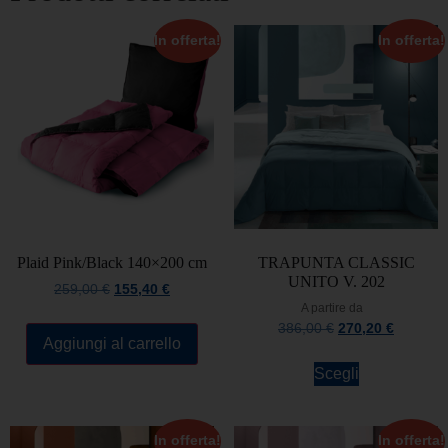
In offerta!
In offerta!
Plaid Pink/Black 140×200 cm
TRAPUNTA CLASSIC
UNITO V. 202
259,00
€
155,40
€
A partire da
386,00
€
270,20
€
Aggiungi al carrello
Scegli
In offerta!
In offerta!