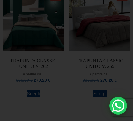
TRAPUNTA CLASSIC
TRAPUNTA CLASSIC
UNITO V. 262
UNITO V. 255
A partire da
A partire da
386,00
€
270,20
€
386,00
€
270,20
€
Scegli
Scegli
Rimani sempre aggiornato