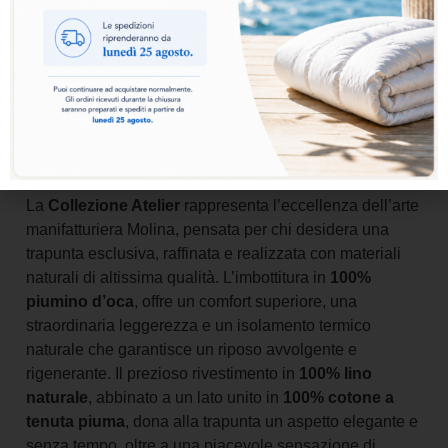
Aggiungi al carrello
La
Collezione Atelier
rappresenta l’eccellenza dell’arte
manifatturiera Molina, pensata per chi desidera una
trapunta esclusiva, raffinata e realizzata con materiali
naturali di altissima qualità. L’imbottitura in
100%
piumino d’oca
, offre un comfort superiore, una
straordinaria leggerezza e un isolamento termico
naturale che garantisce un riposo avvolgente e
rigenerante. Il prezioso rivestimento in
100% lino
naturale
, abbinato a un lato unito in
100% cotone a
tenuta piuma
, dona alla trapunta un aspetto elegante e
senza tempo, oltre a una piacevole sensazione di