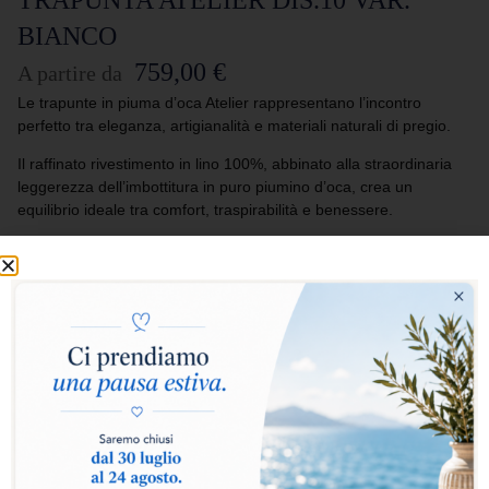
BIANCO
759,00
€
A partire da
Le trapunte in piuma d’oca Atelier rappresentano l’incontro
perfetto tra eleganza, artigianalità e materiali naturali di pregio.
Il raffinato rivestimento in lino 100%, abbinato alla straordinaria
leggerezza dell’imbottitura in puro piumino d’oca, crea un
equilibrio ideale tra comfort, traspirabilità e benessere.
Pensate per chi ama arredare la propria camera da letto con stile
ed esclusività, le trapunte Atelier trasformano ogni riposo in
un’esperienza di autentico lusso e naturale morbidezza.
Seleziona i punti calore:
Caldo