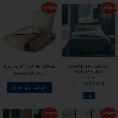
In offerta!
In offerta!
Plaid Sand V.250 140×200 cm
TRAPUNTA CLASSIC
UNITO V. 202
259,00
€
155,40
€
A partire da
386,00
€
270,20
€
Aggiungi al carrello
Scegli
In offerta!
In offerta!