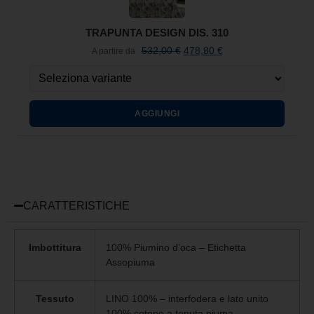
TRAPUNTA DESIGN DIS. 310
532,00
€
478,80
€
A partire da
AGGIUNGI
CARATTERISTICHE
Imbottitura
100% Piumino d’oca – Etichetta
Assopiuma
Tessuto
LINO 100% – interfodera e lato unito
100% cotone a tenuta piuma