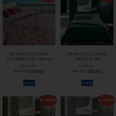
TRAPUNTA CLASSIC
TRAPUNTA CLASSIC
STAMPATA DIS. 1504 v.4
UNITO V. 248
A partire da
A partire da
556,00
€
278,00
€
386,00
€
270,20
€
Scegli
Scegli
In offerta!
In offerta!