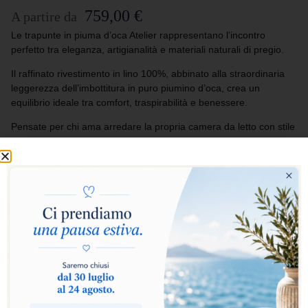
759,00
€
A partire da
Le trapunte in piuma d’oca Atelier rappresentano l’incontro
perfetto tra eleganza, artigianalità e materiali naturali di pregio.
Il raffinato rivestimento in lino 100%, abbinato alla straordinaria
leggerezza dell’imbottitura in puro piumino d’oca, crea un
equilibrio ideale tra comfort, traspirabilità e benessere.
Pensate per chi ama arredare la propria camera da letto con stile
ed esclusività, le trapunte Atelier trasformano ogni riposo in
un’esperienza di autentico lusso e naturale morbidezza.
Seleziona i punti calore:
Caldo