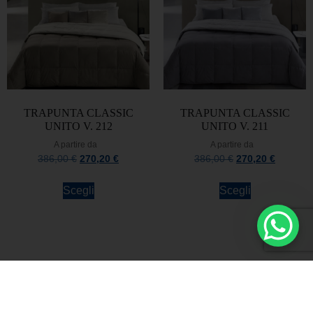
TRAPUNTA CLASSIC
TRAPUNTA CLASSIC
UNITO V. 212
UNITO V. 211
A partire da
A partire da
386,00
€
270,20
€
386,00
€
270,20
€
Scegli
Scegli
Rimani sempre aggiornato
Iscriviti alla Newsletter
Rimani sempre aggiornato sulle novità e