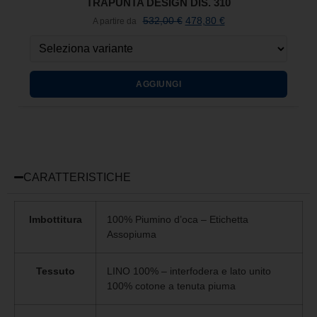
TRAPUNTA DESIGN DIS. 310
532,00
€
478,80
€
A partire da
AGGIUNGI
CARATTERISTICHE
Imbottitura
100% Piumino d’oca – Etichetta
Assopiuma
Tessuto
LINO 100% – interfodera e lato unito
100% cotone a tenuta piuma