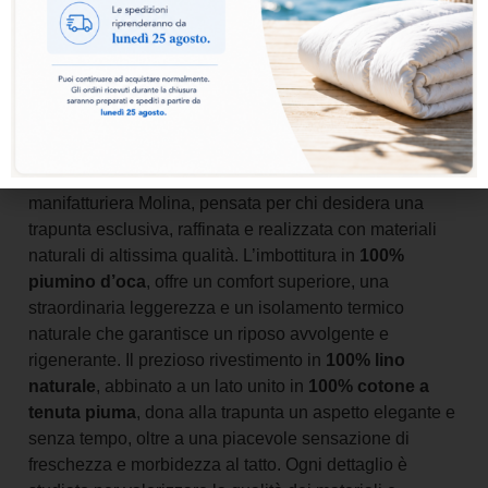
Aggiungi al carrello
La
Collezione Atelier
rappresenta l’eccellenza dell’arte
manifatturiera Molina, pensata per chi desidera una
trapunta esclusiva, raffinata e realizzata con materiali
naturali di altissima qualità. L’imbottitura in
100%
piumino d’oca
, offre un comfort superiore, una
straordinaria leggerezza e un isolamento termico
naturale che garantisce un riposo avvolgente e
rigenerante. Il prezioso rivestimento in
100% lino
naturale
, abbinato a un lato unito in
100% cotone a
tenuta piuma
, dona alla trapunta un aspetto elegante e
senza tempo, oltre a una piacevole sensazione di
freschezza e morbidezza al tatto. Ogni dettaglio è