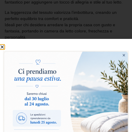
fantastico per aggiungere un tocco di allegria e stile al tuo letto.
La leggerezza del tessuto valorizza l’imbottitura, creando un
perfetto equilibrio tra comfort e praticità.
Ideali per chi desidera arredare la propria casa con gusto e
fantasia, portando in camera da letto colore, freschezza e
personalità.
QUILT DOUBLE FACE
Aggiungi al carrello
Il
quilt Classic Unito
offre un comfort leggero e
piacevole, ideale per le mezze stagioni o per chi ama