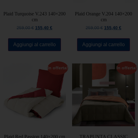
Plaid Turquoise V.243 140×200
Plaid Orange V.204 140×200
cm
cm
259,00
€
155,40
€
259,00
€
155,40
€
Aggiungi al carrello
Aggiungi al carrello
In offerta!
In offerta!
Plaid Red Passion 140×200 cm
TRAPUNTA CLASSIC