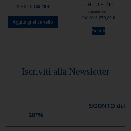
UNITO V. 240
259,00
€
155,40
€
A partire da
386,00
€
270,20
€
Aggiungi al carrello
Scegli
Rimani sempre aggiornato
Iscriviti alla Newsletter
Rimani sempre aggiornato sulle novità e
promozioni in arrivo!
Iscriviti alla nostra
newsletter e ricevi subito uno
SCONTO del
10*%
sul tuo primo ordine*