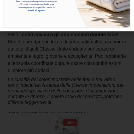
una copertura più fresca. L’imbottitura soffice e
traspirante avvolge delicatamente il corpo, garantendo
una sensazione di benessere e un riposo confortevole
notte dopo notte. Ma ciò che lo rende davvero speciale
sono i
colori vivaci e gli abbinamenti double-face
!
Perfetto per dare un tocco di personalità alla tua camera
da letto, il quilt Classic Unito è ideale per creare un
ambiente allegro, giovane e accogliente. Puoi abbinarlo
a lenzuola coordinate oppure osare con combinazioni
di colore più audaci.
Le tonalità dei colori mostrate nelle foto e nei video
sono indicative. A causa delle diverse impostazioni dei
monitor/dispositivi e delle condizioni di illuminazione
durante le riprese, il colore reale del prodotto potrebbe
differire leggermente.
Altri clienti hanno acquistato:
-20%