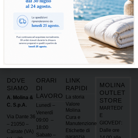
Pagamento Rateale
Paga in comode rate
Pagamento Sicuro
Carta/Bancomat/Bonifico Bancario
DOVE
ORARI
LINK
MOLINA
SIAMO
DI
RAPIDI
OUTLET
LAVORO
La storia
A. Molina &
STORE
Valore
C. S.p.A.
Lunedì –
MARTEDI’
Molina
Venerdì
E
Via Dante 36
Cura e
09:00 –
GIOVEDI’:
Manutenzione
– 21050 –
18:00
Dalle ore
Etichette di
Cairate (VA)
Sabato –
garanzia
14.00 alle