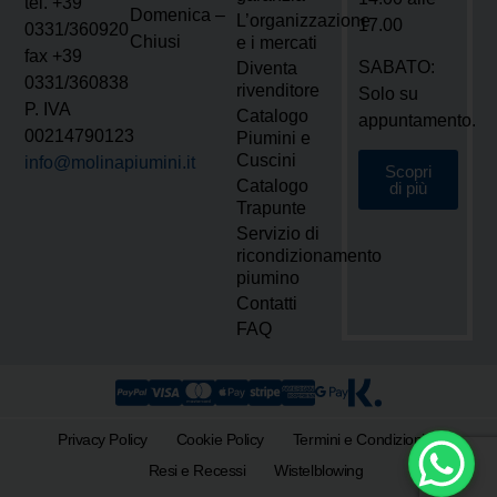
tel. +39
Domenica –
L’organizzazione
17.00
0331/360920
Chiusi
e i mercati
fax +39
SABATO:
Diventa
0331/360838
rivenditore
Solo su
P. IVA
Catalogo
appuntamento.
00214790123
Piumini e
Cuscini
info@molinapiumini.it
Scopri
Catalogo
di più
Trapunte
Servizio di
ricondizionamento
piumino
Contatti
FAQ
Privacy Policy
Cookie Policy
Termini e Condizioni
Resi e Recessi
Wistelblowing